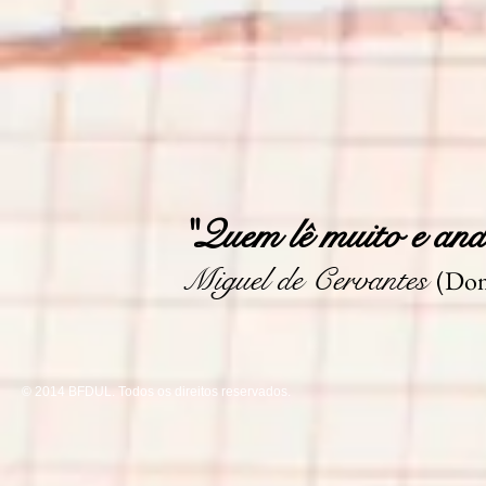
"Quem lê muito e anda
Miguel de Cervantes
(Dom
© 2014 BFDUL. Todos os direitos reservados.